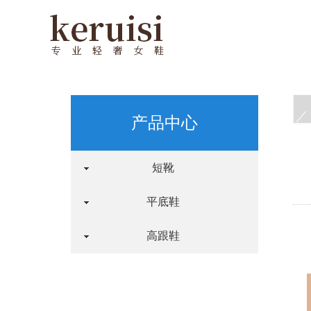
产品中心
短靴
平底鞋
高跟鞋